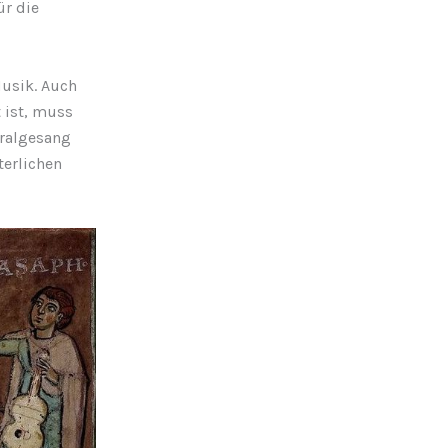
ür die
Musik. Auch
 ist, muss
oralgesang
terlichen