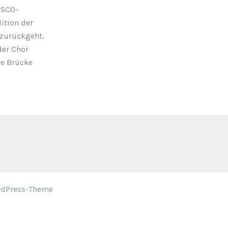
ESCO-
ition der
 zurückgeht.
der Chor
le Brücke
rdPress-Theme