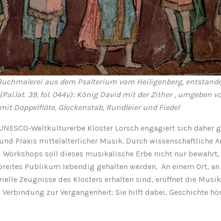
 Buchmalerei aus dem Psalterium vom Heiligenberg, entstanden
Pal.lat. 39, fol. 044v): König David mit der Zither , umgeben v
it Doppelflöte, Glockenstab, Rundleier und Fiedel
 UNESCO-Weltkulturerbe Kloster Lorsch engagiert sich daher ge
nd Praxis mittelalterlicher Musik. Durch wissenschaftliche Ar
 Workshops soll dieses musikalische Erbe nicht nur bewahrt,
 breites Publikum lebendig gehalten werden. An einem Ort, a
elle Zeugnisse des Klosters erhalten sind, eröffnet die Musik
 Verbindung zur Vergangenheit: Sie hilft dabei, Geschichte hö