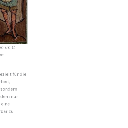
 im 11.
on
zielt für die
beit,
 sondern
n dem nur
 eine
rbar zu