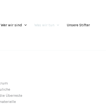
Wer wir sind
Was wir tun
Unsere Stifter
ntrum
uliche
die Überreste
materielle