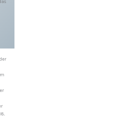
das
der
em
er
er
18.