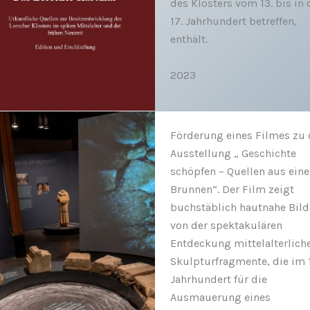
des Klosters vom 13. bis in 
17. Jahrhundert betreffen,
enthält.
2023
Förderung eines Filmes zu 
Ausstellung „ Geschichte
schöpfen – Quellen aus ein
Brunnen“. Der Film zeigt
buchstäblich hautnahe Bild
von der spektakulären
Entdeckung mittelalterlich
Skulpturfragmente, die im 
Jahrhundert für die
Ausmauerung eines