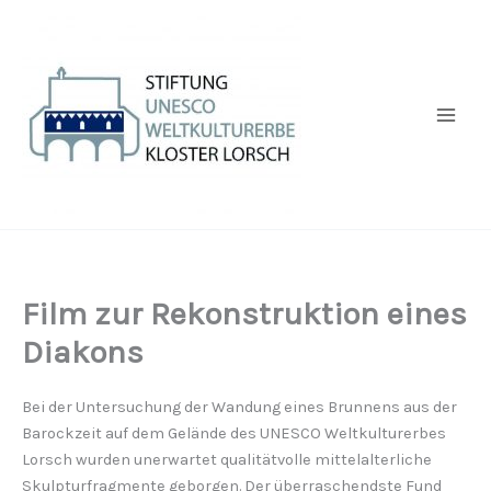
Zum
Inhalt
springen
Film zur Rekonstruktion eines
Diakons
Bei der Untersuchung der Wandung eines Brunnens aus der
Barockzeit auf dem Gelände des UNESCO Weltkulturerbes
Lorsch wurden unerwartet qualitätvolle mittelalterliche
Skulpturfragmente geborgen. Der überraschendste Fund