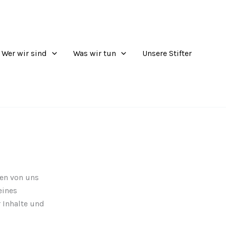
Wer wir sind
Was wir tun
Unsere Stifter
en von uns
eines
r Inhalte und