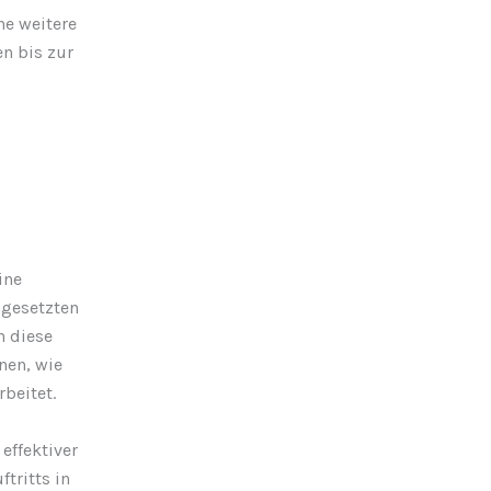
ne weitere
n bis zur
ine
ngesetzten
h diese
nen, wie
beitet.
effektiver
tritts in