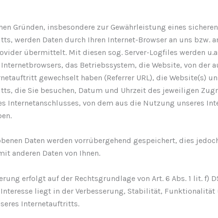
hen Gründen, insbesondere zur Gewährleistung eines sicheren
ritts, werden Daten durch Ihren Internet-Browser an uns bzw. 
vider übermittelt. Mit diesen sog. Server-Logfiles werden u.a
 Internetbrowsers, das Betriebssystem, die Website, von der a
netauftritt gewechselt haben (Referrer URL), die Website(s) u
itts, die Sie besuchen, Datum und Uhrzeit des jeweiligen Zugr
es Internetanschlusses, von dem aus die Nutzung unseres Inte
ben.
obenen Daten werden vorrübergehend gespeichert, dies jedoch
t anderen Daten von Ihnen.
rung erfolgt auf der Rechtsgrundlage von Art. 6 Abs. 1 lit. f) 
Interesse liegt in der Verbesserung, Stabilität, Funktionalität
seres Internetauftritts.