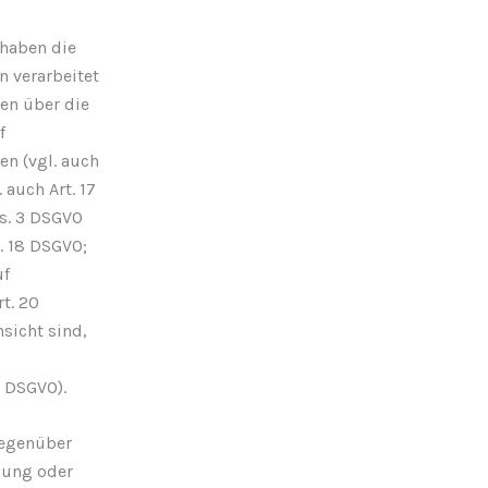
 haben die
n verarbeitet
nen über die
f
en (vgl. auch
 auch Art. 17
bs. 3 DSGVO
. 18 DSGVO;
uf
t. 20
sicht sind,
7 DSGVO).
gegenüber
gung oder