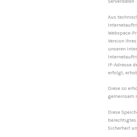
Serverdaten
Aus technisc
Internetauft
Webspace-Pro
Version Ihres
unseren Inter
Internetauftr
IP-Adresse d
erfolgt, erho
Diese so erh
gemeinsam mi
Diese Speiche
berechtigtes 
Sicherheit un