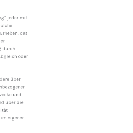
ng“ jeder mit
solche
Erheben, das
der
g durch
Abgleich oder
dere über
enbezogener
Zwecke und
nd über die
ität
rum eigener