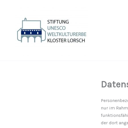
Zum
Inhalt
springen
Daten
Personenbezo
nur im Rahme
funktionsfähi
der dort ang