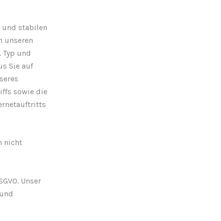
 und stabilen
an unseren
. Typ und
us Sie auf
nseres
iffs sowie die
rnetauftritts
 nicht
DSGVO. Unser
 und