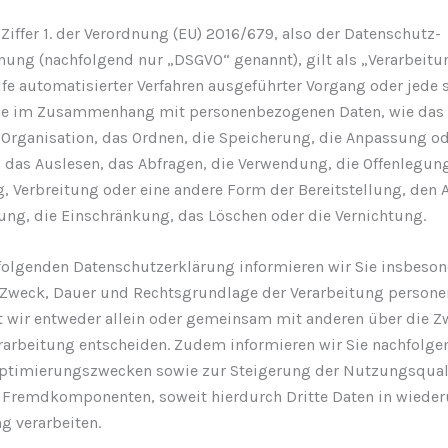
Ziffer 1. der Verordnung (EU) 2016/679, also der Datenschutz-
ung (nachfolgend nur „DSGVO“ genannt), gilt als „Verarbeitu
lfe automatisierter Verfahren ausgeführter Vorgang oder jede 
he im Zusammenhang mit personenbezogenen Daten, wie das 
e Organisation, das Ordnen, die Speicherung, die Anpassung o
 das Auslesen, das Abfragen, die Verwendung, die Offenlegun
, Verbreitung oder eine andere Form der Bereitstellung, den 
ung, die Einschränkung, das Löschen oder die Vernichtung.
folgenden Datenschutzerklärung informieren wir Sie insbeson
 Zweck, Dauer und Rechtsgrundlage der Verarbeitung person
t wir entweder allein oder gemeinsam mit anderen über die 
erarbeitung entscheiden. Zudem informieren wir Sie nachfolge
ptimierungszwecken sowie zur Steigerung der Nutzungsqual
 Fremdkomponenten, soweit hierdurch Dritte Daten in wiede
g verarbeiten.