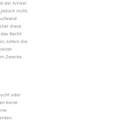
 der Artikel
 jedoch nicht,
 Aufwand
über diese
 das Recht
n, sofern die
beitet
zum Zwecke
öscht oder
en keine
ine
erden.