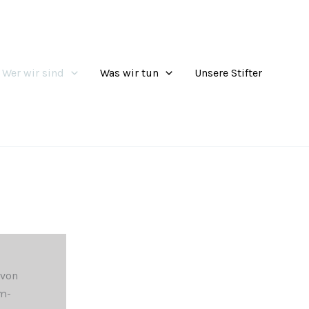
Wer wir sind
Was wir tun
Unsere Stifter
 von
im-