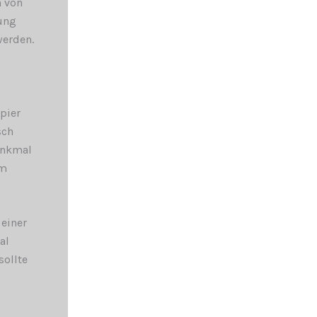
n von
ung
werden.
pier
sch
enkmal
em
einer
al
sollte