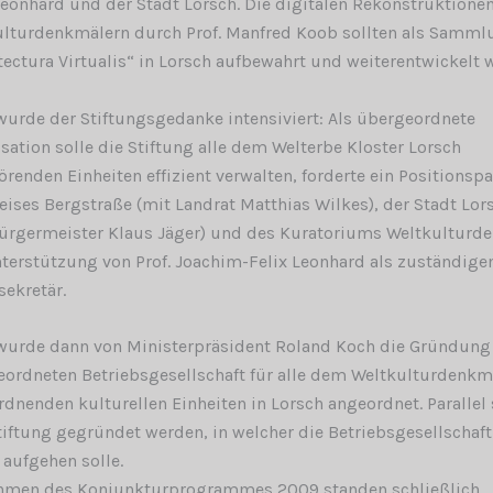
Leonhard und der Stadt Lorsch. Die digitalen Rekonstruktione
lturdenkmälern durch Prof. Manfred Koob sollten als Samml
tectura Virtualis“ in Lorsch aufbewahrt und weiterentwickelt 
urde der Stiftungsgedanke intensiviert: Als übergeordnete
sation solle die Stiftung alle dem Welterbe Kloster Lorsch
renden Einheiten effizient verwalten, forderte ein Positionspa
eises Bergstraße (mit Landrat Matthias Wilkes), der Stadt Lor
ürgermeister Klaus Jäger) und des Kuratoriums Weltkulturd
terstützung von Prof. Joachim-Felix Leonhard als zuständig
sekretär.
urde dann von Ministerpräsident Roland Koch die Gründung 
ordneten Betriebsgesellschaft für alle dem Weltkulturdenkm
dnenden kulturellen Einheiten in Lorsch angeordnet. Parallel 
tiftung gegründet werden, in welcher die Betriebsgesellschaft
 aufgehen solle.
hmen des Konjunkturprogrammes 2009 standen schließlich