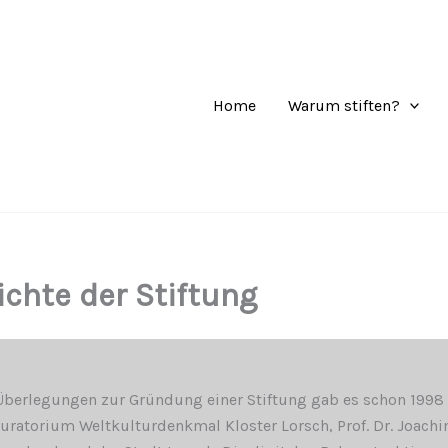
Home
Warum stiften?
chte der Stiftung
Überlegungen zur Gründung einer Stiftung gab es schon 1998
ratorium Weltkulturdenkmal Kloster Lorsch, Prof. Dr. Joach