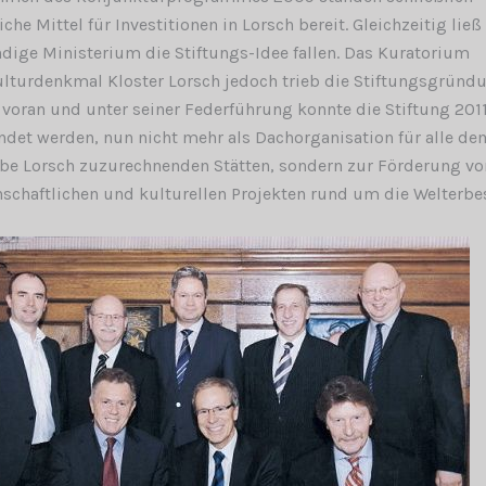
iche Mittel für Investitionen in Lorsch bereit. Gleichzeitig ließ
dige Ministerium die Stiftungs-Idee fallen. Das Kuratorium
lturdenkmal Kloster Lorsch jedoch trieb die Stiftungsgründ
 voran und unter seiner Federführung konnte die Stiftung 201
det werden, nun nicht mehr als Dachorganisation für alle de
be Lorsch zuzurechnenden Stätten, sondern zur Förderung vo
schaftlichen und kulturellen Projekten rund um die Welterbes