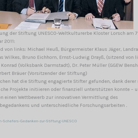
ng der Stiftung UNESCO-Weltkulturerbe Kloster Lorsch am 7
r 2011:
d von links: Michael Heuß, Bürgermeister Klaus Jäger, Landra
s Wilkes, Bruno Eichhorn, Ernst-Ludwig Drayß, (sitzend von li
 Konrad (Volksbank Darmstadt), Dr. Peter Müller (GGEW Bensh
rbert Bräuer (Vorsitzender der Stiftung)
chen hat die Stiftung engagierte Stifter gefunden, dank derer 
iche Projekte initiieren oder finanziell unterstützen konnte – u
n einen Wettbewerb zur innovativen Vermittlung des
begedankens und unterschiedliche Forschungsarbeiten .
-Schefers-Gedanken-zur-Stiftung-UNESCO