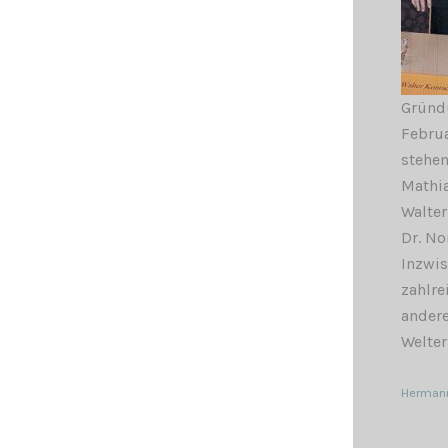
Gründu
Februa
stehen
Mathia
Walter
Dr. No
Inzwis
zahlre
andere
Welter
Hermann