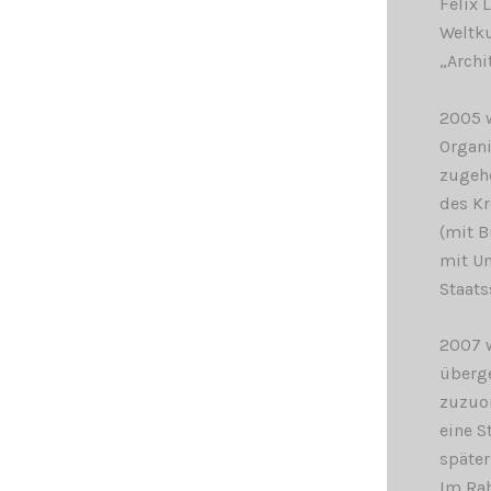
Felix 
Weltku
„Archi
2005 w
Organi
zugehö
des Kr
(mit B
mit Un
Staats
2007 w
überge
zuzuor
eine S
später
Im Ra