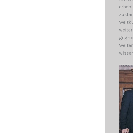
erhebl
zustän
Weltku
weiter
gegrün
Welter
wissen