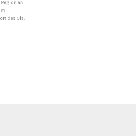
 Region an
 Im
rt des Öls.